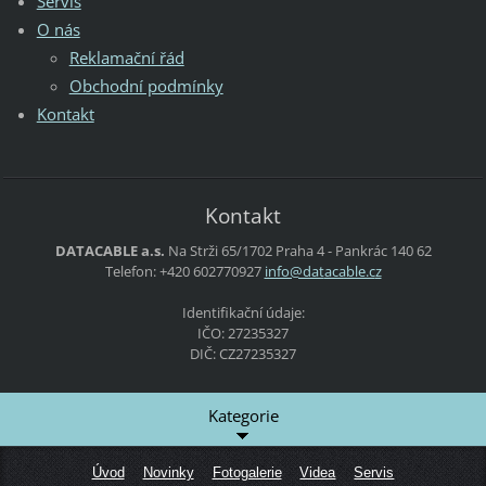
Servis
O nás
Reklamační řád
Obchodní podmínky
Kontakt
Kontakt
DATACABLE a.s.
Na Strži 65/1702
Praha 4 - Pankrác
140 62
Telefon: +420 602770927
info@dat
acable.c
z
Identifikační údaje:
IČO: 27235327
DIČ: CZ27235327
Kategorie
Úvod
Novinky
Fotogalerie
Videa
Servis