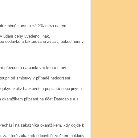
při změně kursu o +/- 2% mezi datem
 v udání ceny uvedeno jinak.
ebo dodávku a fakturována zvlášť, pokud není v
ní převodem na bankovní konto firmy
toupit od smlouvy v případě nedodržení
 jakýchkoliv bankovních poplatků nebo jiných
 okamžikem připsání na účet Datacable a.s.
přechází na zákazníka okamžikem, kdy dojde k
ů, za které zákazník odpovídá, veškeré náklady