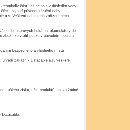
kteroukoliv část, jež selhala v důsledku vady
části, plynutí původní záruční doby
ble a.s. Veškerá nahrazená zařízení nebo
 válce do laserových tiskáren, akumulátory do
é zboží lze vrátit pouze v původním obalu a
žováním bezpečného a vhodného místa
, uhradí zákazník Datacable a.s. veškeré
at, ušlého zisku, užití produktů, ani za žádné
 Datacable.