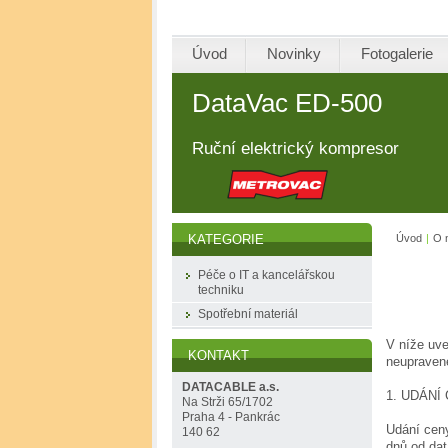
Úvod
Novinky
Fotogalerie
DataVac ED-500
Ruční elektrický kompresor
Úvod
|
O 
KATEGORIE
Péče o IT a kancelářskou
techniku
Spotřební materiál
V níže uve
KONTAKT
neupravené
DATACABLE a.s.
1. UDÁNÍ
Na Strži 65/1702
Praha 4 - Pankrác
Udání ceny
140 62
dnů od dat