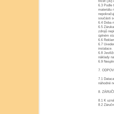
třicet (30
6.3 Podle 
materiálu 
nepokračuj
součásti s
6.4 Doba n
6.5 Záruka
zdrojů nep
úplném sta
6.6 Rekla
6.7 Uvede
instalace.
6.8 Jestli
náklady na
6.9 Nespl
7. ODPO
7.1 Dataca
náhodné n
8. ZÁRUČ
8.1 K uzn
8.2 Záručn