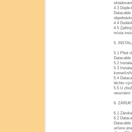
skladován
4.3 Dojde-
Datacable 
objednávku
4.4 Dodávk
4.5 Zpětný
místa inst
5. INSTA
5.1 Před v
Datacable 
5.2 Instal
5.3 Insta
komerčníh
5.4 Dataca
těchto výr
5.5 U zbož
neoznámí v
6. ZÁRUK
6.1 Záruka
6.2 Dataca
Datacable 
určeno jina