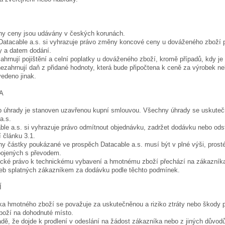
ny ceny jsou udávány v českých korunách.
Datacable a.s. si vyhrazuje právo změny koncové ceny u dováženého zboží 
y a datem dodání.
ahrnují pojištění a celní poplatky u dováženého zboží, kromě případů, kdy je
ezahrnují daň z přidané hodnoty, která bude připočtena k ceně za výrobek n
edeno jinak.
ADA
b úhrady je stanoven uzavřenou kupní smlouvou. Všechny úhrady se uskuteč
 a.s.
ble a.s. si vyhrazuje právo odmítnout objednávku, zadržet dodávku nebo ods
 článku 3.1.
y částky poukázané ve prospěch Datacable a.s. musí být v plné výši, prosté
pojených s převodem.
nické právo k technickému vybavení a hmotnému zboží přechází na zákazníka
teb splatných zákazníkem za dodávku podle těchto podmínek.
Í
ka hmotného zboží se považuje za uskutečněnou a riziko ztráty nebo škody 
boží na dohodnuté místo.
adě, že dojde k prodlení v odeslání na žádost zákazníka nebo z jiných důvod