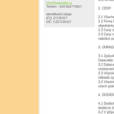
info@dat
acable.c
z
Telefon: +420 602770927
2. CENY
Identifikační údaje:
2.1 Všech
IČO: 27235327
2.2 Firma 
DIČ: CZ27235327
objednávk
2.3 Ceny z
2.4 Ceny n
nabídce uv
3. ÚHR
3.1 Způso
Datacable
3.2 Dataca
ustanovení
3.3 Všechn
nákladů s
3.4 Vlast
všech pla
4. DODÁN
4.1 Dodáv
dodávce z
4.2 V příp