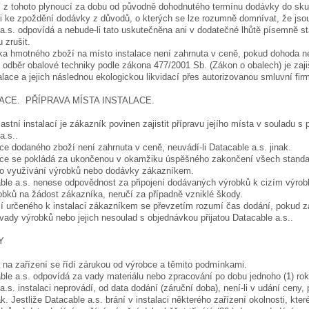
í z tohoto plynoucí za dobu od původně dohodnutého termínu dodávky do sk
li ke zpoždění dodávky z důvodů, o kterých se lze rozumně domnívat, že jso
a.s. odpovídá a nebude-li tato uskutečněna ani v dodatečné lhůtě písemně 
 zrušit.
a hmotného zboží na místo instalace není zahrnuta v ceně, pokud dohoda n
 odběr obalové techniky podle zákona 477/2001 Sb. (Zákon o obalech) je za
alace a jejich následnou ekologickou likvidací přes autorizovanou smluvní fir
LACE. PŘÍPRAVA MÍSTA INSTALACE.
lastní instalací je zákazník povinen zajistit přípravu jejího místa v souladu
a.s..
ace dodaného zboží není zahrnuta v ceně, neuvádí-li Datacable a.s. jinak.
lace se pokládá za ukončenou v okamžiku úspěšného zakončení všech standar
o využívání výrobků nebo dodávky zákazníkem.
ble a.s. nenese odpovědnost za připojení dodávaných výrobků k cizím výrobk
obků na žádost zákazníka, neručí za případně vzniklé škody.
í určeného k instalaci zákazníkem se převzetím rozumí čas dodání, pokud z
ady výrobků nebo jejich nesoulad s objednávkou přijatou Datacable a.s..
Y
 na zařízení se řídí zárukou od výrobce a těmito podmínkami.
ble a.s. odpovídá za vady materiálu nebo zpracování po dobu jednoho (1) roku
a.s. instalaci neprovádí, od data dodání (záruční doba), není-li v udání ceny
k. Jestliže Datacable a.s. brání v instalaci některého zařízení okolnosti, které