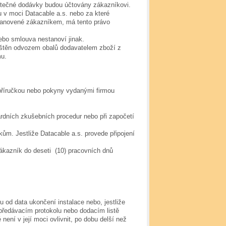
utečné dodávky budou účtovány zákazníkovi.
u v moci Datacable a.s. nebo za které
stanovené zákazníkem, má tento právo
ebo smlouva nestanoví jinak.
jištěn odvozem obalů dodavatelem zboží z
mu.
 s příručkou nebo pokyny vydanými firmou
dních zkušebních procedur nebo při započetí
ům. Jestliže Datacable a.s. provede připojení
ákazník do deseti (10) pracovních dnů
 od data ukončení instalace nebo, jestliže
, předávacím protokolu nebo dodacím listě
 není v její moci ovlivnit, po dobu delší než