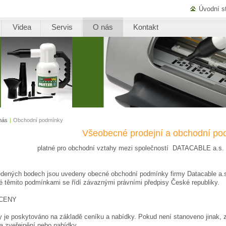
Úvodní s
Videa
Servis
O nás
Kontakt
nás
|
Obchodní podmínky
Všeobecné prodejní a obchodní po
platné pro obchodní vztahy mezi společností DATACABLE a.s.
dených bodech jsou uvedeny obecné obchodní podmínky firmy Datacable a.s.
 těmito podmínkami se řídí závaznými právními předpisy České republiky.
 CENY
 je poskytováno na základě ceníku a nabídky. Pokud není stanoveno jinak, zů
a zveřejnění nebo nabídky.