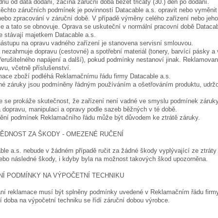
) dnů od data dodání, začíná záruční doba běžet třicátý (30.) den po dodání.
těchto záručních podmínek je povinností Datacable a.s. opravit nebo vyměnit 
nebo zpracování v záruční době. V případě výměny celého zařízení nebo jeho 
e a tato se obnovuje. Oprava se uskuteční v normální pracovní době Dataca
e stávají majetkem Datacable a.s.
ástupu na opravu vadného zařízení je stanovena servisní smlouvou.
 nezahrnuje dopravu (cestovné) a spotřební materiál (tonery, barvící pásky a
řerušitelného napájení a další), pokud podmínky nestanoví jinak. Reklamovan
vu, včetně příslušenství.
mace zboží podléhá Reklamačnímu řádu firmy Datacable a.s.
né záruky jsou podmíněny řádným používáním a ošetřováním produktu, udr
že se prokáže skutečnost, že zařízení není vadné ve smyslu podmínek záruky
 dopravu, manipulaci a opravy podle sazeb běžných v té době.
nění podmínek Reklamačního řádu může být důvodem ke ztrátě záruky.
VĚDNOST ZA ŠKODY - OMEZENÉ RUČENÍ
ble a.s. nebude v žádném případě ručit za žádné škody vyplývající ze ztráty d
ebo následné škody, i kdyby byla na možnost takových škod upozorněna.
NÍ PODMÍNKY NA VÝPOČETNÍ TECHNIKU
ání reklamace musí být splněny podmínky uvedené v Reklamačním řádu firmy
í doba na výpočetní techniku se řídí záruční dobou výrobce.