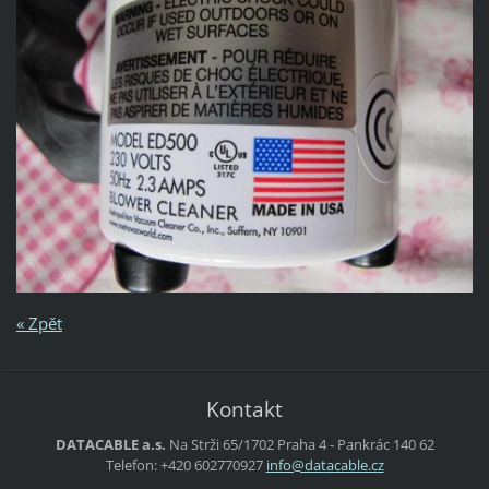
« Zpět
Kontakt
DATACABLE a.s.
Na Strži 65/1702
Praha 4 - Pankrác
140 62
Telefon: +420 602770927
info@dat
acable.c
z