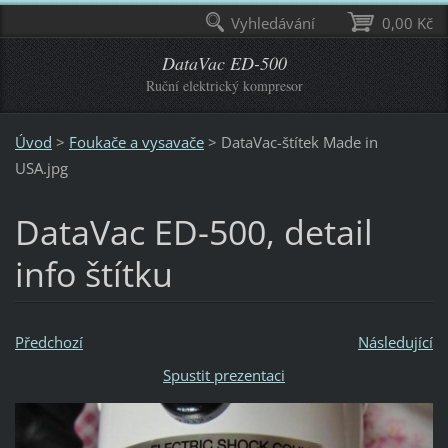
Vyhledávání
0,00 Kč
DataVac ED-500
Ruční elektrický kompresor
Úvod
>
Foukače a vysavače
>
DataVac-štítek Made in
USA.jpg
DataVac ED-500, detail
info štítku
Předchozí
Následující
Spustit prezentaci