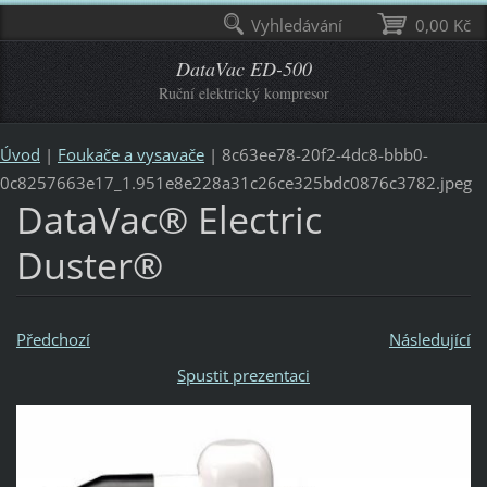
Vyhledávání
0,00 Kč
DataVac ED-500
Ruční elektrický kompresor
Úvod
|
Foukače a vysavače
|
8c63ee78-20f2-4dc8-bbb0-
0c8257663e17_1.951e8e228a31c26ce325bdc0876c3782.jpeg
DataVac® Electric
Duster®
Předchozí
Následující
Spustit prezentaci