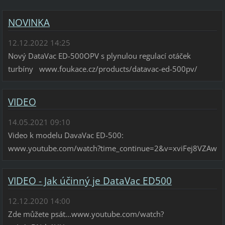
NOVINKA
12.12.2022 14:25
Nový DataVac ED-500OPV s plynulou regulací otáček
turbíny www.foukace.cz/products/datavac-ed-500pv/
VIDEO
14.05.2021 09:10
Video k modelu DavaVac ED-500:
www.youtube.com/watch?time_continue=2&v=xviFej8VZAw
VIDEO - Jak účinný je DataVac ED500
12.12.2020 14:00
Zde můžete psát...www.youtube.com/watch?