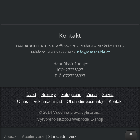
Kontakt
DATACABLE a.s.
Na Strži 65/1702
Praha 4 - Pankrác
140 62
Telefon: +420 602770927
info@dat
acable.c
z
Identifikační údaje:
IČO: 27235327
DIČ: CZ27235327
Úvod
Novinky
Fotogalerie
Videa
Servis
O nás
Reklamační řád
Obchodní podmínky
Kontakt
© 2014 Všechna práva vyhrazena.
Vytvořeno službou
Webnode
E-shop
Zobrazit:
Mobilní verzi
|
Standardní verzi