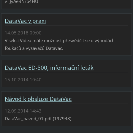
v=JyAeBNrb4HU
DataVac v praxi
14.05.2018 09:00
V sekci Videa máte možnost přesvědčit se o výhodách
foukačů a vysavačů Datavac.
DataVac ED-500, informační leták
15.10.2014 10:40
Návod k obsluze DataVac
12.09.2014 14:43
DataVac_navod_01.pdf (197948)