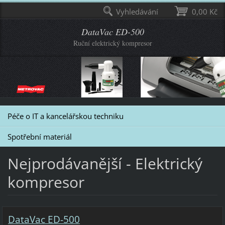
Vyhledávání
0,00 Kč
DataVac ED-500
Ruční elektrický kompresor
Péče o IT a kancelářskou techniku
Spotřební materiál
Nejprodávanější - Elektrický
kompresor
DataVac ED-500